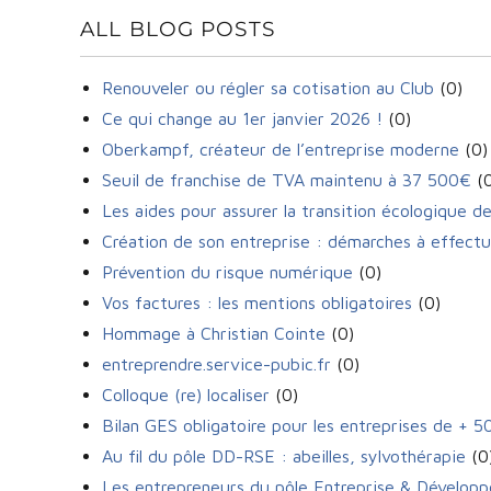
ALL BLOG POSTS
Renouveler ou régler sa cotisation au Club
(0)
Ce qui change au 1er janvier 2026 !
(0)
Oberkampf, créateur de l’entreprise moderne
(0)
Seuil de franchise de TVA maintenu à 37 500€
(0
Les aides pour assurer la transition écologique d
Création de son entreprise : démarches à effect
Prévention du risque numérique
(0)
Vos factures : les mentions obligatoires
(0)
Hommage à Christian Cointe
(0)
entreprendre.service-pubic.fr
(0)
Colloque (re) localiser
(0)
Bilan GES obligatoire pour les entreprises de + 50
Au fil du pôle DD-RSE : abeilles, sylvothérapie
(0
Les entrepreneurs du pôle Entreprise & Développ