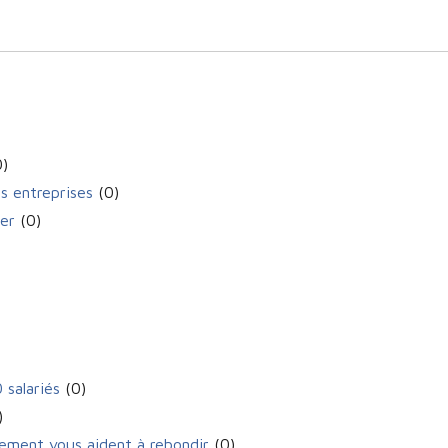
)
es entreprises
(0)
uer
(0)
 salariés
(0)
)
ement vous aident à rebondir
(0)