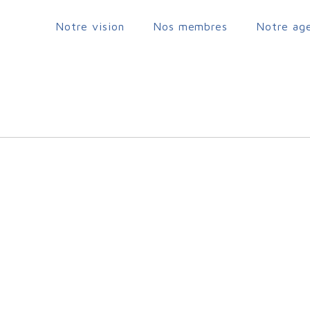
Notre vision
Nos membres
Notre ag
Jouy-en-Josas