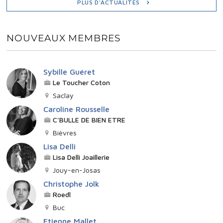
PLUS D'ACTUALITÉS
E
NOUVEAUX MEMBRES
M
E
Sybille Guéret
Le Toucher Coton
N
Saclay
Caroline Rousselle
T
C'BULLE DE BIEN ETRE
Bièvres
S
Lisa Delli
Lisa Delli Joaillerie
Jouy-en-Josas
Christophe Jolk
Roedl
Buc
Etienne Mallet