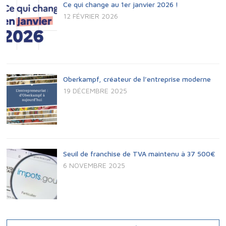
Ce qui change au 1er janvier 2026 !
T
D
12 FÉVRIER 2026
S
E
V
U
Oberkampf, créateur de l’entreprise moderne
19 DÉCEMBRE 2025
E
S
É
Seuil de franchise de TVA maintenu à 37 500€
6 NOVEMBRE 2025
V
È
N