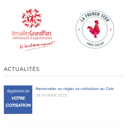
.
e
E
A
n
t
É
V
V
I
È
G
N
A
ACTUALITÉS
E
T
Renouveler ou régler sa cotisation au Club
M
I
28 FÉVRIER 2025
E
O
N
N