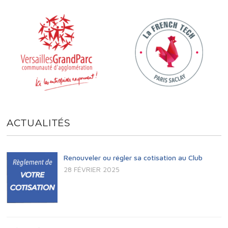
.
e
E
A
n
t
É
V
V
I
È
G
N
A
ACTUALITÉS
E
T
Renouveler ou régler sa cotisation au Club
M
I
28 FÉVRIER 2025
E
O
N
N