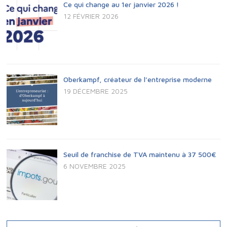
Ce qui change au 1er janvier 2026 !
T
D
12 FÉVRIER 2026
S
E
V
U
Oberkampf, créateur de l’entreprise moderne
19 DÉCEMBRE 2025
E
S
É
Seuil de franchise de TVA maintenu à 37 500€
6 NOVEMBRE 2025
V
È
N