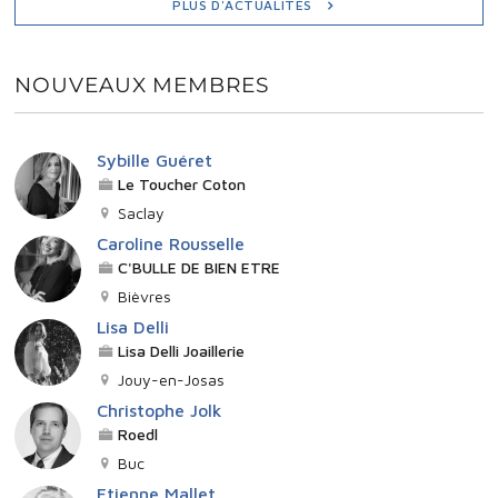
PLUS D'ACTUALITÉS
E
NOUVEAUX MEMBRES
M
E
Sybille Guéret
Le Toucher Coton
N
Saclay
Caroline Rousselle
T
C'BULLE DE BIEN ETRE
Bièvres
S
Lisa Delli
Lisa Delli Joaillerie
Jouy-en-Josas
Christophe Jolk
Roedl
Buc
Etienne Mallet