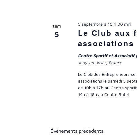
l
E
o
e
t
R
c
-
5 septembre à 10 h 00 min
sam
t
Le Club aux 
c
C
5
i
associations
l
o
H
é
n
Centre Sportif et Associatif
.
n
E
Jouy-en-Josas, France
R
e
Le Club des Entrepreneurs se
e
E
z
associations le samedi 5 sep
c
u
de 10h à 17h au Centre sportif
T
h
14h à 18h au Centre Ratel
n
e
e
N
r
d
c
A
a
h
t
Évènements
précédents
e
V