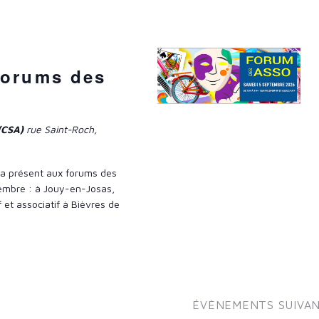
i
o
n
d
forums des
e
v
 (CSA)
rue Saint-Roch,
u
e
s
ra présent aux forums des
tembre : à Jouy-en-Josas,
É
 et associatif à Bièvres de
v
è
n
e
m
ÉVÈNEMENTS
SUIVA