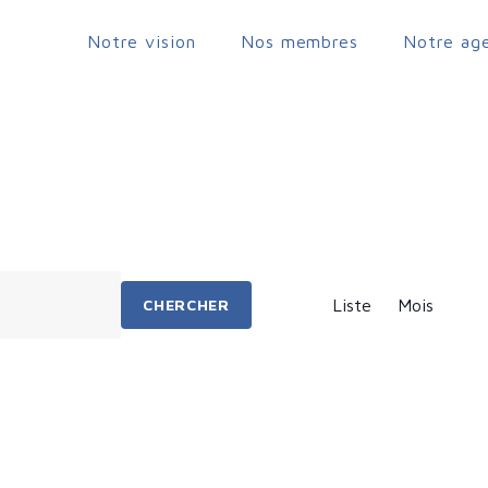
Notre vision
Nos membres
Notre ag
Jouy-en-Josas
N
CHERCHER
Liste
Mois
a
v
i
g
a
t