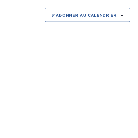
e
n
S’ABONNER AU CALENDRIER
t