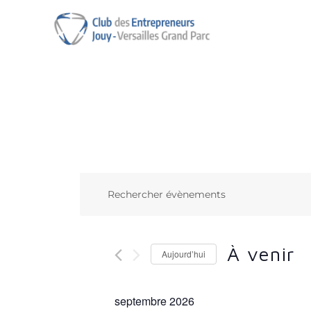
Club des Entrepreneurs de 
Évènements
R
S
a
E
i
s
À venir
C
Aujourd’hui
i
S
H
r
é
septembre 2026
m